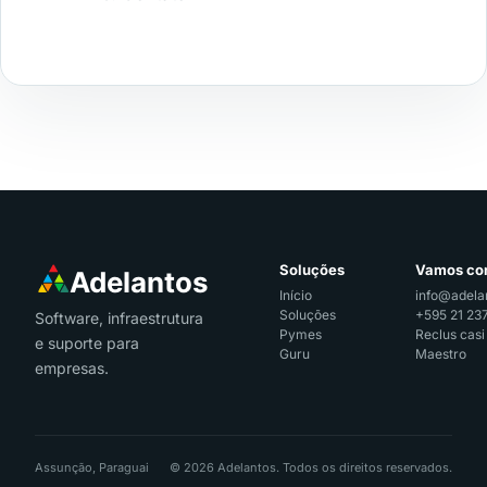
Soluções
Vamos co
Início
info@adela
Soluções
+595 21 23
Software, infraestrutura
Pymes
Reclus casi
e suporte para
Guru
Maestro
empresas.
Assunção, Paraguai
© 2026 Adelantos. Todos os direitos reservados.